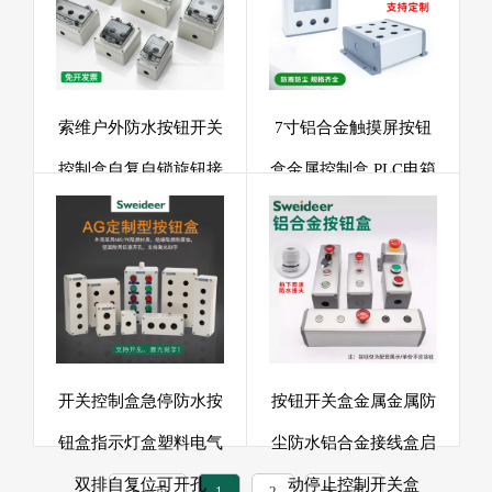
索维户外防水按钮开关
7寸铝合金触摸屏按钮
控制盒自复自锁旋钮接
盒金属控制盒 PLC电箱
线盒急停启动加厚盒箱
防水200宽急停安装定
制
开关控制盒急停防水按
按钮开关盒金属金属防
钮盒指示灯盒塑料电气
尘防水铝合金接线盒启
双排自复位可开孔
动停止控制开关盒
1
2